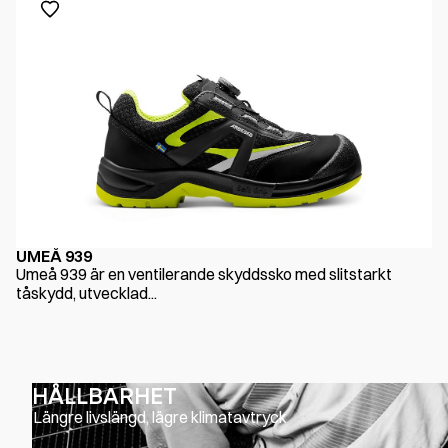
UMEÅ 939
Umeå 939 är en ventilerande skyddssko med slitstarkt
tåskydd, utvecklad...
HÅLLBARHET
Längre livslängd, lägre klimatavtryck