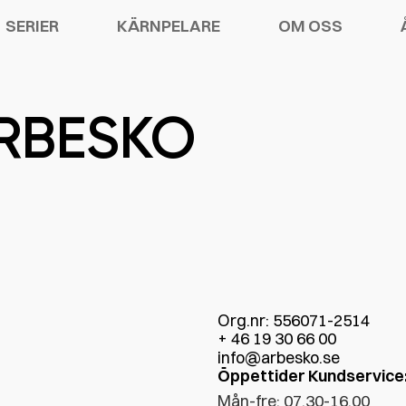
SERIER
KÄRNPELARE
OM OSS
RBESKO
DSSKOR
ATION
R
CHELSEA PRO
SSOARER
 GARANTI
AKT
TECH
Org.nr: 556071-2514
+ 46 19 30 66 00
info@arbesko.se
Öppettider Kundservice
Mån-fre: 07.30-16.00