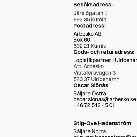
Besöksadress:
Järsjögatan 1
692 35 Kumla
Postadress:
Arbesko AB
Box 60
692 21 Kumla
Gods- och returadress:
Logistikpartner i Ulriceh
Att: Arbesko
Vistaforsvägen 3
523 37 Ulricehamn
Oscar Siönäs
Säljare Östra
oscar.sionas@arbesko.se
+46 72 542 45 01
Stig-Ove Hedenström
Säljare Norra