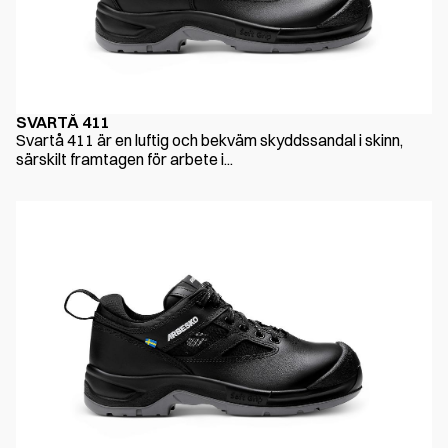
SVARTÅ 411
Svartå 411 är en luftig och bekväm skyddssandal i skinn,
särskilt framtagen för arbete i...