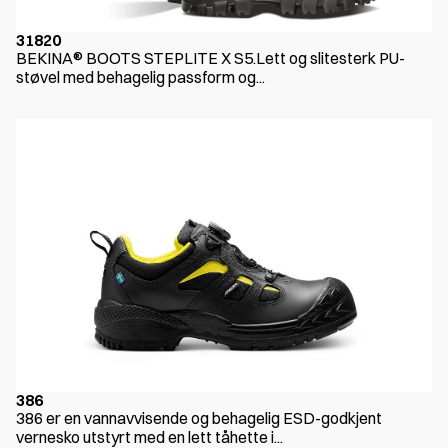
31820
BEKINA® BOOTS STEPLITE X S5.Lett og slitesterk PU-
støvel med behagelig passform og...
386
386 er en vannavvisende og behagelig ESD-godkjent
vernesko utstyrt med en lett tåhette i...