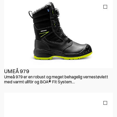
UMEÅ 979
Umeå 979 er en robust og meget behagelig vernestøvlett
med varmt ullfôr og BOA® Fit System....