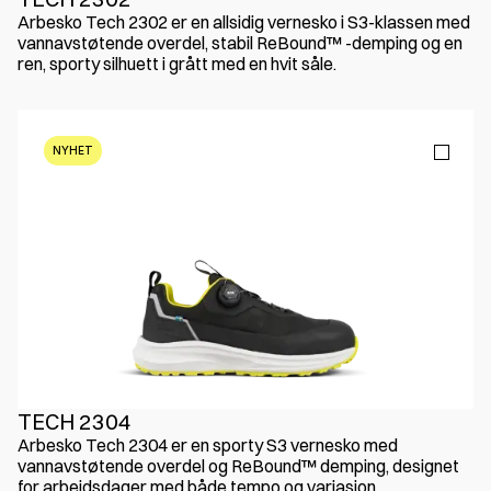
Arbesko Tech 2302 er en allsidig vernesko i S3-klassen med
vannavstøtende overdel, stabil ReBound™ -demping og en
ren, sporty silhuett i grått med en hvit såle.
NYHET
TECH 2304
Arbesko Tech 2304 er en sporty S3 vernesko med
vannavstøtende overdel og ReBound™ demping, designet
for arbeidsdager med både tempo og variasjon.