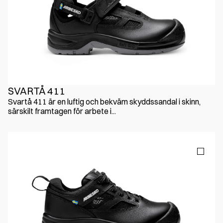
SVARTÅ 411
Svartå 411 är en luftig och bekväm skyddssandal i skinn,
särskilt framtagen för arbete i...