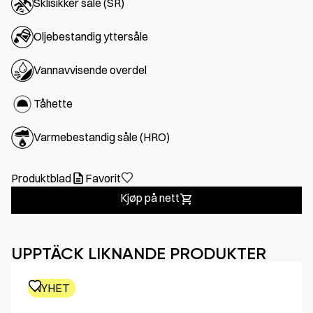
Sklisikker såle (SR)
Oljebestandig yttersåle
Vannavvisende overdel
Tåhette
Varmebestandig såle (HRO)
Produktblad
Favorit
Kjøp på nett
UPPTÄCK LIKNANDE PRODUKTER
NYHET