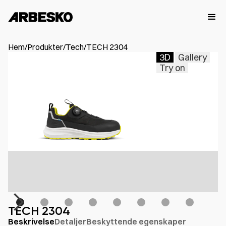
Hem
/
Produkter
/
Tech
/
TECH 2304
3D
Gallery
Try on
TECH 2304
Beskrivelse
Detaljer
Beskyttende egenskaper