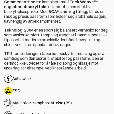
Sammensatt hette
kombinert med
Tech Weave™
neglebanebeskyttelse
, gir en lett, men effektiv
beskyttelsespakke. Med
BOA® snøring
I tillegg får du en
rask og presis passform som holder seg stabil hele dagen,
uavhengig av arbeidsmomentet.
Teknologi 2304
er en sportslig balansert vernesko for deg
som ønsker komfort, tempo og trygghet i samme modell —
tilpasset et moderne arbeidsliv der både bevegelse og
slitestyrke er en åpenbar del av dagen.
TPU-forsterkningen i tåpartiet beskytter mot slag og støt,
samtidig som den bidrar til stabilitet og passform. Den er
derimot ikke utviklet for å tåle skraping og slitasje mot
underlag, for eksempel ved knestående arbeid.
Antistatisk
ESD
Myk spikertrampbeskyttelse (PS)