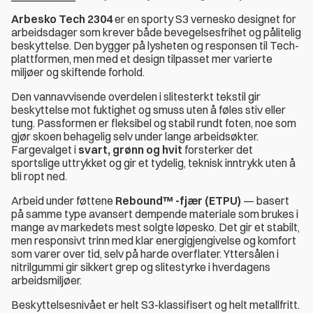
Arbesko Tech 2304
er en sporty S3 vernesko designet for
arbeidsdager som krever både bevegelsesfrihet og pålitelig
beskyttelse. Den bygger på lysheten og responsen til Tech-
plattformen, men med et design tilpasset mer varierte
miljøer og skiftende forhold.
Den vannavvisende overdelen i slitesterkt tekstil gir
beskyttelse mot fuktighet og smuss uten å føles stiv eller
tung. Passformen er fleksibel og stabil rundt foten, noe som
gjør skoen behagelig selv under lange arbeidsøkter.
Fargevalget i
svart, grønn og hvit
forsterker det
sportslige uttrykket og gir et tydelig, teknisk inntrykk uten å
bli ropt ned.
Arbeid under føttene
Rebound™ -fjær (ETPU)
— basert
på samme type avansert dempende materiale som brukes i
mange av markedets mest solgte løpesko. Det gir et stabilt,
men responsivt trinn med klar energigjengivelse og komfort
som varer over tid, selv på harde overflater. Yttersålen i
nitrilgummi gir sikkert grep og slitestyrke i hverdagens
arbeidsmiljøer.
Beskyttelsesnivået er helt S3-klassifisert og helt metallfritt.