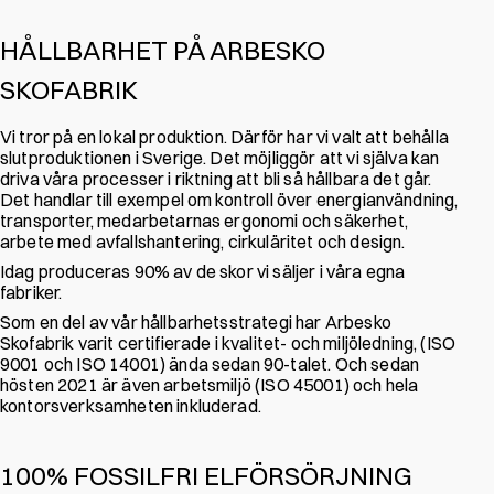
HÅLLBARHET PÅ ARBESKO
SKOFABRIK
Vi tror på en lokal produktion. Därför har vi valt att behålla
slutproduktionen i Sverige. Det möjliggör att vi själva kan
driva våra processer i riktning att bli så hållbara det går.
Det handlar till exempel om kontroll över energianvändning,
transporter, medarbetarnas ergonomi och säkerhet,
arbete med avfallshantering, cirkuläritet och design.
Idag produceras 90% av de skor vi säljer i våra egna
fabriker.
Som en del av vår hållbarhetsstrategi har Arbesko
Skofabrik varit certifierade i kvalitet- och miljöledning, (ISO
9001 och ISO 14001) ända sedan 90-talet. Och sedan
hösten 2021 är även arbetsmiljö (ISO 45001) och hela
kontorsverksamheten inkluderad.
100% FOSSILFRI ELFÖRSÖRJNING