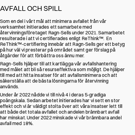
AVFALL OCH SPILL
Som en del i vårt mål att minimera avfallet från vår
verksamhet initierades ett samarbete med
återvinningsföretaget Ragn-Sells under 2021. Samarbetet
resulterade i att vi certifierades enligt ReThink™. En
ReThink™-certifiering innebär att Ragn-Sells ger ett betyg
på hur väl vi presterar på området samt ger förslag på
åtgärder för att förbättra oss ännu mer.
Ragn-Sells hjälper till att kartlägga vår avfallshantering
med målet att bli så resurseffektiva som möjligt. De hjälper
till med att hitta insatser för att avfallsminimera och att
säkerställa att de bästa lösningarna för återvinning
används.
Under år 2022 nådde vi till nivå 4 i deras 5-gradiga
poängskala. Sedan arbetet initierades har vi sett en stor
effekt och vi är väldigt stolta över att våra insatser lett till
att både det totala avfallet och andelen brännbart avfall
har minskat. Under 2022 minskade vi vår brännbara andel
avfall med 18%.