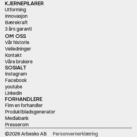
KJERNEPILARER
Utforming
Innovasjon
Bærekraft
3 års garanti
OM OSS
Vår historie
Veiledninger
Kontakt
Våre brukere
SOSIALT
Instagram
Facebook
youtube
Linkedin
FORHANDLERE
Finn en forhandler
Produktbladsgenerator
Mediabank
Presserom
©
2026
Arbesko AB
Personvernerklæring